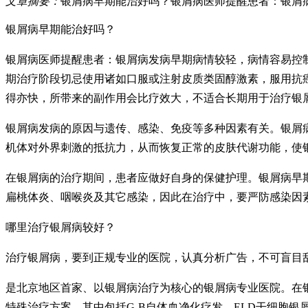
文章摘要：
银屑病早期能治好吗？银屑病医师提醒患者：银屑
银屑病早期能治好吗？
银屑病医师提醒患者：银屑病发病早期病情较轻，病情容易控
期治疗阶段切忌使用诸如口服或注射皮质类固醇激素，服用抗
得亦快，所带来的副作用会比疗效大，不适合长期用于治疗银
银屑病发病的原因与遗传、感染、免疫等多种因素有关。银屑
机体对外界刺激的抵抗力，从而恢复正常的皮肤代谢功能，使
在银屑病的治疗期间，患者应做好自身的保健护理。银屑病早
扁桃体炎、咽喉炎及其它感染，因此在治疗中，要严防感染因
哪里治疗银屑病较好？
治疗银屑病，要到正规专业的医院，认真分析广告，不可盲目乱
是北京地区首家、以银屑病治疗为核心的银屑病专业医院。在
特殊治疗方案，其中包括G-B自体血净化疗发、ELD干细胞